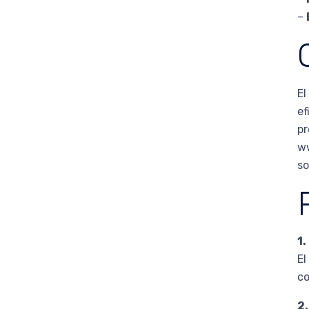
–
El
ef
pr
ww
so
1
El
co
2