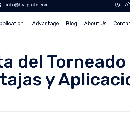
info@hy-proto.com
7/
pplication
Advantage
Blog
About Us
Conta
a del Torneado
tajas y Aplicac