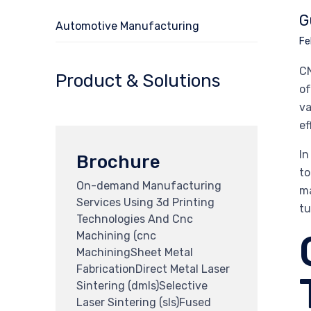
G
Automotive Manufacturing
Fe
CN
Product & Solutions
of
va
ef
In
Brochure
to
On-demand Manufacturing
ma
Services Using 3d Printing
tu
Technologies And Cnc
Machining (cnc
MachiningSheet Metal
FabricationDirect Metal Laser
Sintering (dmls)Selective
Laser Sintering (sls)Fused