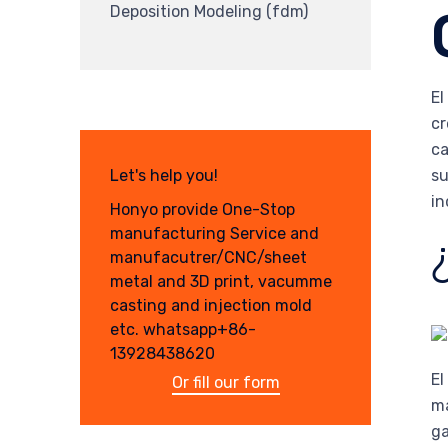
Deposition Modeling (fdm)
El
cr
ca
su
Let's help you!
in
Honyo provide One-Stop
manufacturing Service and
manufacutrer/CNC/sheet
metal and 3D print, vacumme
casting and injection mold
etc. whatsapp+86-
13928438620
El
Or fill our form
ma
ga