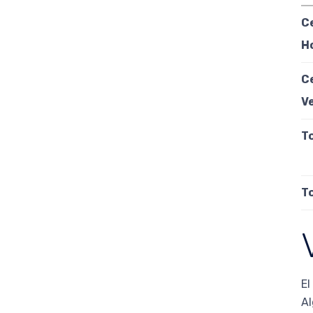
C
H
C
Ve
T
T
El
Al